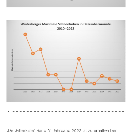
– – – – – – – – – – – – – – – – – – – – – – – – – – – – – – – –
– – – – – – – – – – – – —
„De „Fitterkiste“ Band 31 Jahrgang 2022 ist zu erhalten bei: