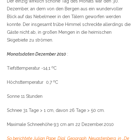
Der einzig wirklich schöne Tag des Monats war den 30.
Dezember, an dem von den Bergen aus ein wundervoller
Blick auf das Nebelmeer in den Tälern geworfen werden
konnte. Der insgesamt trübe Himmel schreckte allerdings die
Gäste nicht ab, in großen Mengen in die heimischen
Skigebiete zu strömen.
Monatsdaten Dezember 2010
:
o
Tiefsttemperatur -14,1
C
o
Höchsttemperatur 0,7
C
Sonne 11 Stunden
Schnee 31 Tage > 1 cm, davon 26 Tage > 50 cm.
Maximale Schneehöhe 93 cm am 22 Dezember.2010
So berichtete Julian Pape, Dipl. Geograph, Neuastenberg, in „De