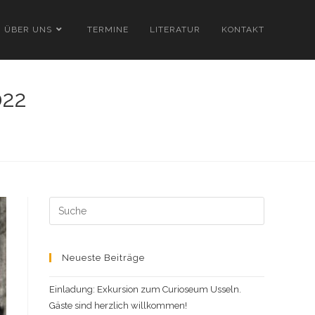
ÜBER UNS
TERMINE
LITERATUR
KONTAKT
022
Search
this
website
Neueste Beiträge
Einladung: Exkursion zum Curioseum Usseln.
Gäste sind herzlich willkommen!