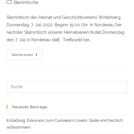
Beitrags-
Stammtische
Kategorie:
Stammtisch des Heimat und Geschichtsvereins Winterberg
Donnerstag, 7. Juli 2022: Beginn 19.00 Uhr: In Nordenau Der
nächster Stammtisch unserer Heimatverein findet Donnerstag
den 7. Juli in Nordenau statt. Treffpunkt bei…
Stammtisch
Weiterlesen
7
Juli
2022
!
Search
this
website
Neueste Beiträge
Einladung: Exkursion zum Curioseum Usseln. Gäste sind herzlich
willkommen!