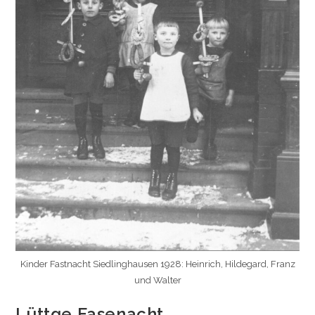
Kinder Fastnacht Siedlinghausen 1928: Heinrich, Hildegard, Franz
und Walter
Lüttge Fasenacht