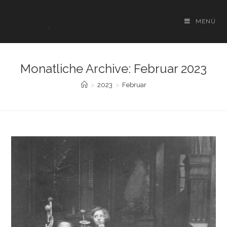
Zum
Inhalt
MENÜ
springen
Monatliche Archive: Februar 2023
>
2023
>
Februar