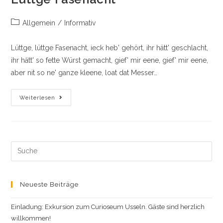
Beitrags-
Allgemein
/
Informativ
Kategorie:
Lüttge, lüttge Fasenacht, ieck heb' gehört, ihr hätt' geschlacht,
ihr hätt' so fette Würst gemacht, gief' mir eene, gief' mir eene,
aber nit so ne' ganze kleene, loat dat Messer…
Lüttge
Weiterlesen
Fasenacht
Search
this
website
Neueste Beiträge
Einladung: Exkursion zum Curioseum Usseln. Gäste sind herzlich
willkommen!