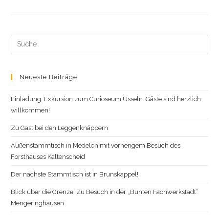
Fitterkiste
Erscheint!
Band
30,
Jahrgang
2021
Search
this
website
Neueste Beiträge
Einladung: Exkursion zum Curioseum Usseln. Gäste sind herzlich
willkommen!
Zu Gast bei den Leggenknäppern
Außenstammtisch in Medelon mit vorherigem Besuch des
Forsthauses Kaltenscheid
Der nächste Stammtisch ist in Brunskappel!
Blick über die Grenze: Zu Besuch in der „Bunten Fachwerkstadt“
Mengeringhausen