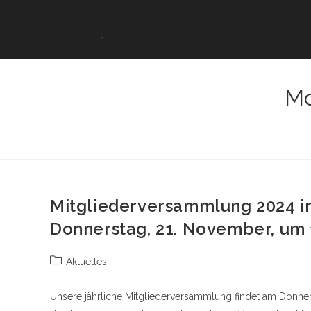
Zum
Inhalt
springen
Mo
Mitgliederversammlung 2024 i
Donnerstag, 21. November, um 
Beitrags-
Aktuelles
Kategorie:
Unsere jährliche Mitgliederversammlung findet am Donner