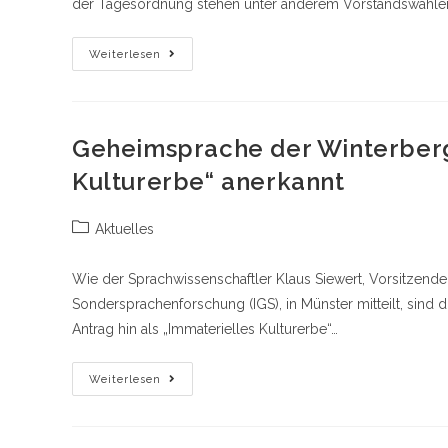
der Tagesordnung stehen unter anderem Vorstandswahlen.
Mitgliederversammlung
Weiterlesen
2024
Im
Café
Engemann
(Karl
May)
Geheimsprache der Winterberg
Am
Donnerstag,
Kulturerbe“ anerkannt
21.
November,
Um
19
Beitrags-
Aktuelles
Uhr
Kategorie:
Wie der Sprachwissenschaftler Klaus Siewert, Vorsitzender
Sondersprachenforschung (IGS), in Münster mitteilt, sind
Antrag hin als „Immaterielles Kulturerbe“…
Geheimsprache
Weiterlesen
Der
Winterberger
Sensenhändler
Als