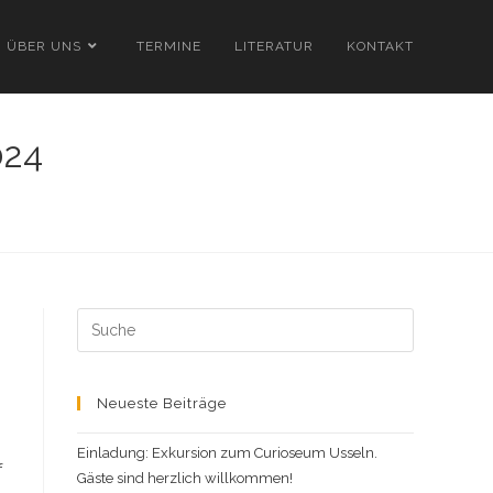
ÜBER UNS
TERMINE
LITERATUR
KONTAKT
024
Search
this
website
Neueste Beiträge
Einladung: Exkursion zum Curioseum Usseln.
f
Gäste sind herzlich willkommen!