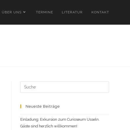
ÜBER UNS
TERMINE
LITERATUR
KONTAKT
Search
this
website
Neueste Beiträge
Einladung: Exkursion zum Curioseum Usseln.
Gäste sind herzlich willkommen!