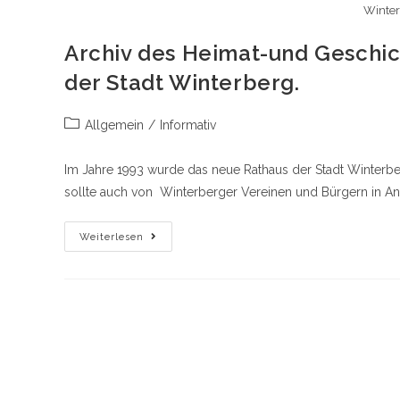
Winter
Archiv des Heimat-und Geschic
der Stadt Winterberg.
Beitrags-
Allgemein
/
Informativ
Kategorie:
Im Jahre 1993 wurde das neue Rathaus der Stadt Winterberg
sollte auch von Winterberger Vereinen und Bürgern in 
Archiv
Weiterlesen
Des
Heimat-
Und
Geschichtvereins
Im
„Bürger-
Und
Stadthaus
Der
Stadt
Winterberg.