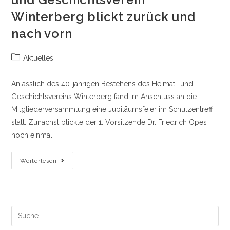
Winterberg blickt zurück und
nach vorn
Beitrags-
Aktuelles
Kategorie:
Anlässlich des 40-jährigen Bestehens des Heimat- und
Geschichtsvereins Winterberg fand im Anschluss an die
Mitgliederversammlung eine Jubiläumsfeier im Schützentreff
statt. Zunächst blickte der 1. Vorsitzende Dr. Friedrich Opes
noch einmal…
40
Weiterlesen
Jahre
Heimatliebe:
Heimat-
Und
Geschichtsverein
Winterberg
Blickt
Search
Zurück
this
Und