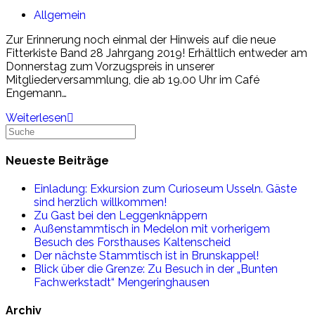
Beitrags-
Allgemein
Kategorie:
Zur Erinnerung noch einmal der Hinweis auf die neue
Fitterkiste Band 28 Jahrgang 2019! Erhältlich entweder am
Donnerstag zum Vorzugspreis in unserer
Mitgliederversammlung, die ab 19.00 Uhr im Café
Engemann…
Nicht
Weiterlesen
Search
vergessen:
this
Am
website
Donnerstag
Neueste Beiträge
ist
Mitgliederversammlung
Einladung: Exkursion zum Curioseum Usseln. Gäste
mit
sind herzlich willkommen!
Vortrag
Zu Gast bei den Leggenknäppern
und
Außenstammtisch in Medelon mit vorherigem
neuer
Besuch des Forsthauses Kaltenscheid
Fitterkiste!
Der nächste Stammtisch ist in Brunskappel!
Blick über die Grenze: Zu Besuch in der „Bunten
Fachwerkstadt“ Mengeringhausen
Archiv