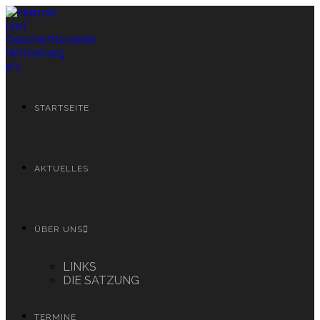
Zum
Inhalt
springen
STARTSEITE
AKTUELLES
ÜBER UNS
LINKS
DIE SATZUNG
TERMINE