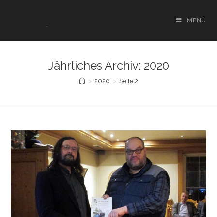
Zum
Inhalt
MENÜ
springen
Jährliches Archiv: 2020
>
2020
>
Seite 2