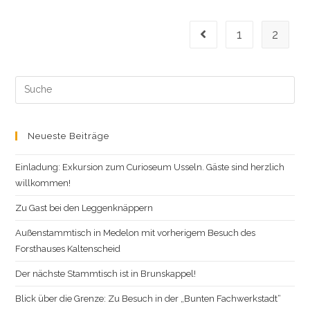
1
2
Gehe zur vorherigen Sei
Search
this
website
Neueste Beiträge
Einladung: Exkursion zum Curioseum Usseln. Gäste sind herzlich
willkommen!
Zu Gast bei den Leggenknäppern
Außenstammtisch in Medelon mit vorherigem Besuch des
Forsthauses Kaltenscheid
Der nächste Stammtisch ist in Brunskappel!
Blick über die Grenze: Zu Besuch in der „Bunten Fachwerkstadt“