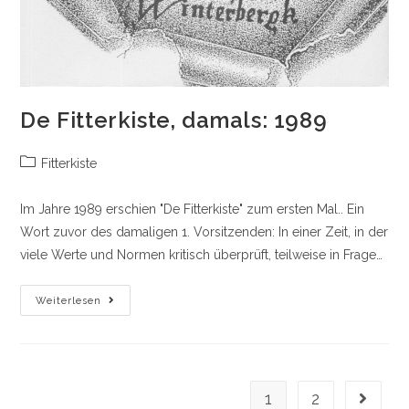
De Fitterkiste, damals: 1989
Beitrags-
Fitterkiste
Kategorie:
Im Jahre 1989 erschien "De Fitterkiste" zum ersten Mal.. Ein
Wort zuvor des damaligen 1. Vorsitzenden: In einer Zeit, in der
viele Werte und Normen kritisch überprüft, teilweise in Frage…
De
Weiterlesen
Fitterkiste,
Damals:
1989
1
2
Gehe zu