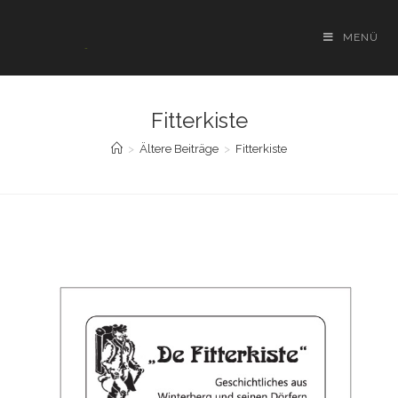
Zum
Inhalt
MENÜ
springen
Fitterkiste
>
Ältere Beiträge
>
Fitterkiste