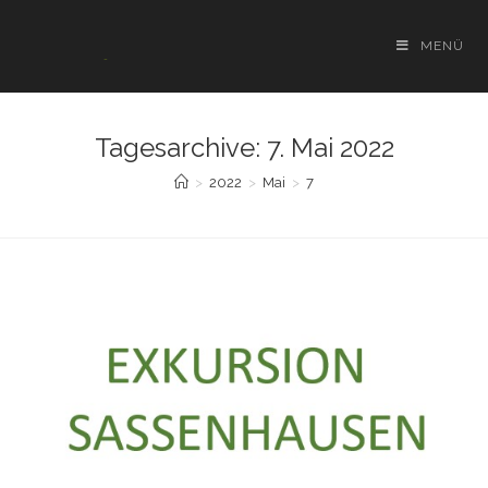
Zum
Inhalt
MENÜ
springen
Tagesarchive: 7. Mai 2022
>
2022
>
Mai
>
7