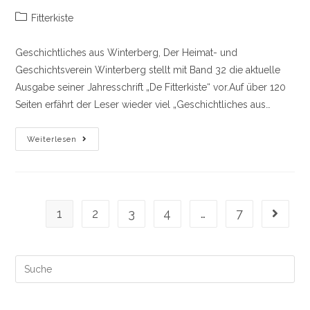
Beitrags-
Fitterkiste
Kategorie:
Geschichtliches aus Winterberg, Der Heimat- und
Geschichtsverein Winterberg stellt mit Band 32 die aktuelle
Ausgabe seiner Jahresschrift „De Fitterkiste“ vor.Auf über 120
Seiten erfährt der Leser wieder viel „Geschichtliches aus…
Ab
Weiterlesen
Den
1.
Dezember
2023
In
Den
Handel.
1
2
3
4
…
7
Gehe zu
Band
32
De
Fitterkiste
Ausgabe
Search
2023
this
website