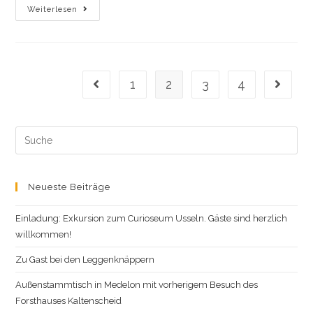
Stammtisch
Weiterlesen
In
Gevelinghausen
Am
4.
Juli
1
2
3
4
Gehe zur vorherigen Seite
Gehe zu
Search
this
website
Neueste Beiträge
Einladung: Exkursion zum Curioseum Usseln. Gäste sind herzlich
willkommen!
Zu Gast bei den Leggenknäppern
Außenstammtisch in Medelon mit vorherigem Besuch des
Forsthauses Kaltenscheid