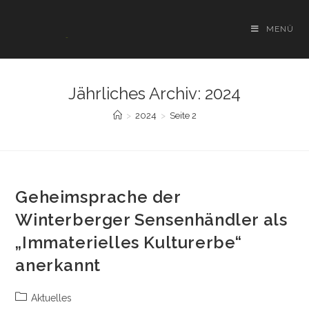
Zum
Inhalt
MENÜ
springen
Jährliches Archiv: 2024
>
2024
>
Seite 2
Geheimsprache der
Winterberger Sensenhändler als
„Immaterielles Kulturerbe“
anerkannt
Beitrags-
Aktuelles