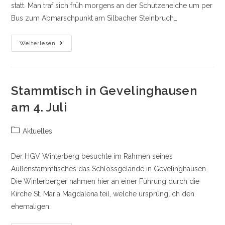
statt. Man traf sich früh morgens an der Schützeneiche um per
Bus zum Abmarschpunkt am Silbacher Steinbruch…
„Gränzerzug“
Weiterlesen
Am
Sonntag,
Den
22.
September
2024
Stammtisch in Gevelinghausen
am 4. Juli
Beitrags-
Aktuelles
Kategorie:
Der HGV Winterberg besuchte im Rahmen seines
Außenstammtisches das Schlossgelände in Gevelinghausen.
Die Winterberger nahmen hier an einer Führung durch die
Kirche St. Maria Magdalena teil, welche ursprünglich den
ehemaligen…