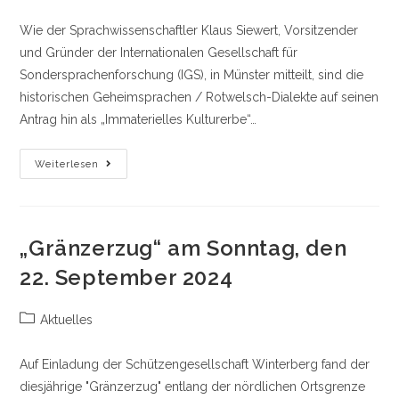
Kategorie:
Wie der Sprachwissenschaftler Klaus Siewert, Vorsitzender
und Gründer der Internationalen Gesellschaft für
Sondersprachenforschung (IGS), in Münster mitteilt, sind die
historischen Geheimsprachen / Rotwelsch-Dialekte auf seinen
Antrag hin als „Immaterielles Kulturerbe“…
Geheimsprache
Weiterlesen
Der
Winterberger
Sensenhändler
Als
„Immaterielles
Kulturerbe“
„Gränzerzug“ am Sonntag, den
Anerkannt
22. September 2024
Beitrags-
Aktuelles
Kategorie:
Auf Einladung der Schützengesellschaft Winterberg fand der
diesjährige "Gränzerzug" entlang der nördlichen Ortsgrenze