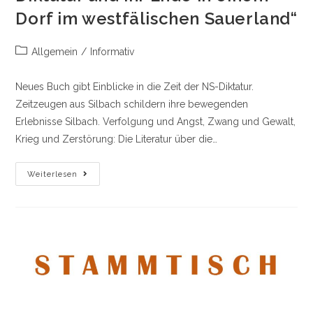
Dorf im westfälischen Sauerland“
Beitrags-
Allgemein
/
Informativ
Kategorie:
Neues Buch gibt Einblicke in die Zeit der NS-Diktatur.
Zeitzeugen aus Silbach schildern ihre bewegenden
Erlebnisse Silbach. Verfolgung und Angst, Zwang und Gewalt,
Krieg und Zerstörung: Die Literatur über die…
„Silbacher
Weiterlesen
Freiheit
–
Die
Nazi-
Diktatur
Und
Ihr
Ende
In
Einem
Dorf
Im
Westfälischen
Sauerland“