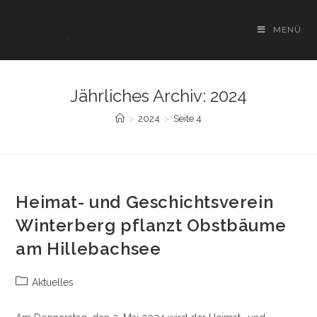
Zum
Inhalt
MENÜ
springen
Jährliches Archiv: 2024
>
2024
>
Seite 4
Heimat- und Geschichtsverein
Winterberg pflanzt Obstbäume
am Hillebachsee
Beitrags-
Aktuelles
Kategorie: