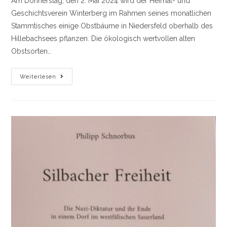
Am Donnerstag, den 2. Mai 2024 wird der Heimat- und
Geschichtsverein Winterberg im Rahmen seines monatlichen
Stammtisches einige Obstbäume in Niedersfeld oberhalb des
Hillebachsees pflanzen. Die ökologisch wertvollen alten
Obstsorten…
Heimat-
Weiterlesen
Und
Geschichtsverein
Winterberg
Pflanzt
Obstbäume
Am
Hillebachsee