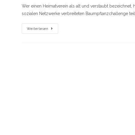
Wer einen Heimatverein als alt und verstaubt bezeichnet,
sozialen Netzwerke verbreiteten Baumpflanzchallenge t
Auch
Weiterlesen
Der
HGV
Macht
Mit
–
Er
Beteiligt
Sich
An
Der
Baumpflanzchallenge