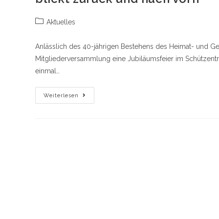
Beitrags-
Aktuelles
Kategorie:
Anlässlich des 40-jährigen Bestehens des Heimat- und Ge
Mitgliederversammlung eine Jubiläumsfeier im Schützentref
einmal…
40
Weiterlesen
Jahre
Heimatliebe:
Heimat-
Und
Geschichtsverein
Winterberg
Blickt
Zurück
Und
Nach
Vorn