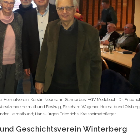
teiner Heimatverein; Kerstin Neumann-Schnurbus, HGV Medebach; Dr. Friedric
. Vorsitzende Heimatbund Bestwig; Ekkehard Wagener, Heimatbund Olsberg
änder Heimatbund; Hans-Jürgen Friedrichs, Kreisheimatpfleger.
 und Geschichtsverein Winterberg