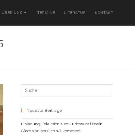
ÜBER UNS
TERMINE
LITERATUR
KONTAKT
5
Search
this
website
Neueste Beiträge
Einladung: Exkursion zum Curioseum Usseln.
Gäste sind herzlich willkommen!