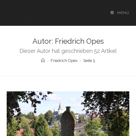
Zum
Inhalt
MENÜ
springen
Autor:
Friedrich Opes
Dieser Autor hat geschrieben 52 Artikel
>
Friedrich Opes
>
Seite 5