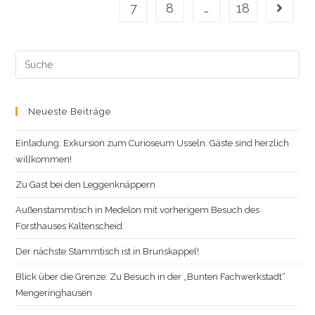
Stadt
7
8
…
18
Gehe zu
Winterberg.
Search
this
website
Neueste Beiträge
Einladung: Exkursion zum Curioseum Usseln. Gäste sind herzlich
willkommen!
Zu Gast bei den Leggenknäppern
Außenstammtisch in Medelon mit vorherigem Besuch des
Forsthauses Kaltenscheid
Der nächste Stammtisch ist in Brunskappel!
Blick über die Grenze: Zu Besuch in der „Bunten Fachwerkstadt“
Mengeringhausen