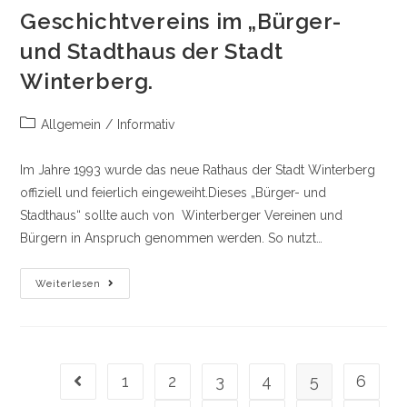
Geschichtvereins im „Bürger-
und Stadthaus der Stadt
Winterberg.
Beitrags-
Allgemein
/
Informativ
Kategorie:
Im Jahre 1993 wurde das neue Rathaus der Stadt Winterberg
offiziell und feierlich eingeweiht.Dieses „Bürger- und
Stadthaus“ sollte auch von Winterberger Vereinen und
Bürgern in Anspruch genommen werden. So nutzt…
Archiv
Weiterlesen
Des
Heimat-
Und
Geschichtvereins
Im
„Bürger-
Und
1
2
3
4
5
6
Gehe zur vorherigen Seite
Stadthaus
Der