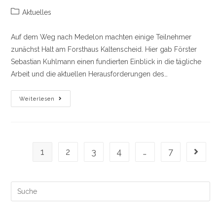
Beitrags-
Aktuelles
Kategorie:
Auf dem Weg nach Medelon machten einige Teilnehmer
zunächst Halt am Forsthaus Kaltenscheid. Hier gab Förster
Sebastian Kuhlmann einen fundierten Einblick in die tägliche
Arbeit und die aktuellen Herausforderungen des…
Außenstammtisch
Weiterlesen
In
Medelon
Mit
Vorherigem
Besuch
Des
Forsthauses
1
2
3
4
…
7
Gehe zu
Kaltenscheid
Search
this
website