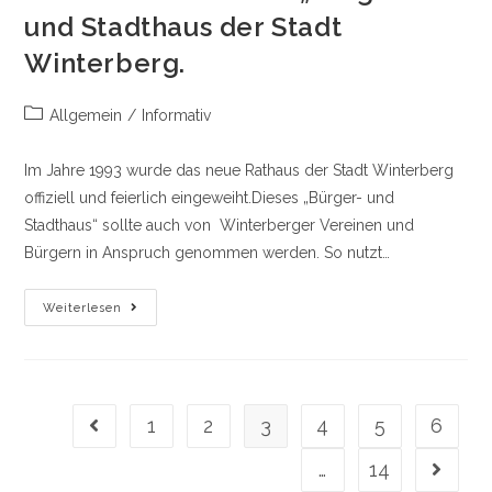
und Stadthaus der Stadt
Winterberg.
Beitrags-
Allgemein
/
Informativ
Kategorie:
Im Jahre 1993 wurde das neue Rathaus der Stadt Winterberg
offiziell und feierlich eingeweiht.Dieses „Bürger- und
Stadthaus“ sollte auch von Winterberger Vereinen und
Bürgern in Anspruch genommen werden. So nutzt…
Archiv
Weiterlesen
Des
Heimat-
Und
Geschichtvereins
Im
„Bürger-
Und
1
2
3
4
5
6
Gehe zur vorherigen Seite
Stadthaus
Der
Stadt
…
14
Gehe zu
Winterberg.