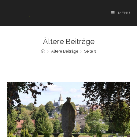
Zum
Inhalt
MENÜ
springen
Ältere Beiträge
>
Ältere Beiträge
>
Seite 3