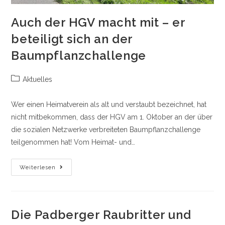
Auch der HGV macht mit – er
beteiligt sich an der
Baumpflanzchallenge
Beitrags-
Aktuelles
Kategorie:
Wer einen Heimatverein als alt und verstaubt bezeichnet, hat
nicht mitbekommen, dass der HGV am 1. Oktober an der über
die sozialen Netzwerke verbreiteten Baumpflanzchallenge
teilgenommen hat! Vom Heimat- und…
Auch
Weiterlesen
Der
HGV
Macht
Mit
–
Er
Die Padberger Raubritter und
Beteiligt
Sich