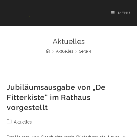
Zum
Inhalt
MENÜ
springen
Aktuelles
>
Aktuelles
>
Seite 4
Jubiläumsausgabe von „De
Fitterkiste“ im Rathaus
vorgestellt
Beitrags-
Aktuelles
Kategorie: