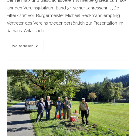
Der Heimat- und Geschichtsverein Winterberg stellt zum 40-
jährigen Vereinsjubiläum Band 34 seiner Jahresschrift „De
Fitterkiste“ vor. Bürgermeister Michael Beckmann empfing
Vertreter des Vereins wieder persönlich zur Präsentation im
Rathaus. Anlässlich…
Jubiläumsausgabe
Weiterlesen
Von
„De
Fitterkiste“
Im
Rathaus
Vorgestellt