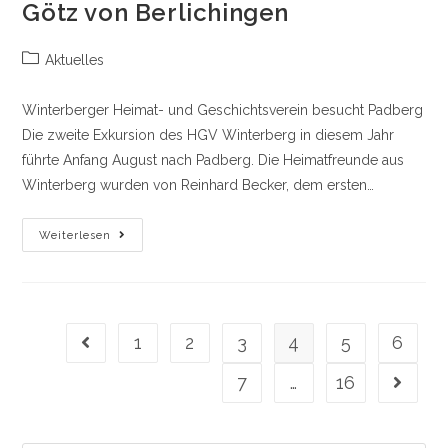
Götz von Berlichingen
An
Der
Baumpflanzchallenge
Beitrags-
Aktuelles
Kategorie:
Winterberger Heimat- und Geschichtsverein besucht Padberg
Die zweite Exkursion des HGV Winterberg in diesem Jahr
führte Anfang August nach Padberg. Die Heimatfreunde aus
Winterberg wurden von Reinhard Becker, dem ersten…
Die
Weiterlesen
Padberger
Raubritter
Und
Götz
Von
Berlichingen
1
2
3
4
5
6
Gehe zur vorherigen Seite
7
…
16
Gehe zu