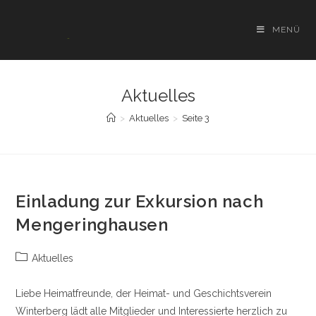
Zum
Inhalt
MENÜ
springen
Aktuelles
>
Aktuelles
>
Seite 3
Einladung zur Exkursion nach
Mengeringhausen
Beitrags-
Aktuelles
Kategorie:
Liebe Heimatfreunde, der Heimat- und Geschichtsverein
Winterberg lädt alle Mitglieder und Interessierte herzlich zu