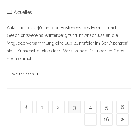
Beitrags-
Aktuelles
Kategorie:
Anlässlich des 40-jährigen Bestehens des Heimat- und
Geschichtsvereins Winterberg fand im Anschluss an die
Mitgliederversammlung eine Jubiläumsfeier im Schützentreff
statt. Zunächst blickte der 1. Vorsitzende Dr. Friedrich Opes
noch einmal…
40
Weiterlesen
Jahre
Heimatliebe:
Heimat-
Und
Geschichtsverein
Winterberg
Blickt
1
2
3
4
5
6
Gehe zur vorherigen Seite
Zurück
Und
Nach
…
16
Gehe zu
Vorn