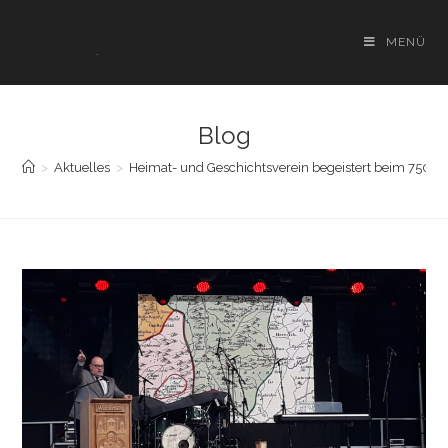
Zum
Inhalt
MENÜ
springen
Blog
>
Aktuelles
>
Heimat- und Geschichtsverein begeistert beim 750-j