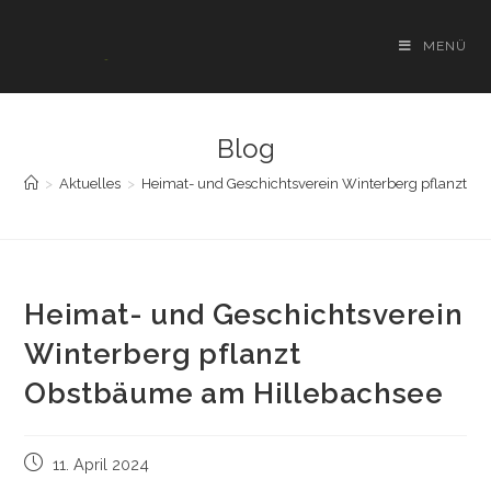
Zum
Inhalt
MENÜ
springen
Blog
>
Aktuelles
>
Heimat- und Geschichtsverein Winterberg pflanzt O
Heimat- und Geschichtsverein
Winterberg pflanzt
Obstbäume am Hillebachsee
Beitrag
11. April 2024
veröffentlicht: