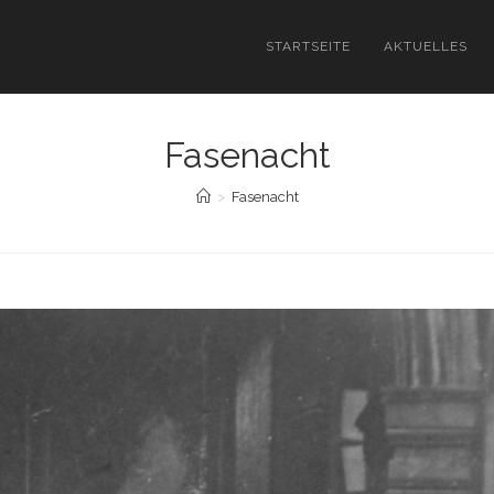
STARTSEITE
AKTUELLES
Fasenacht
>
Fasenacht