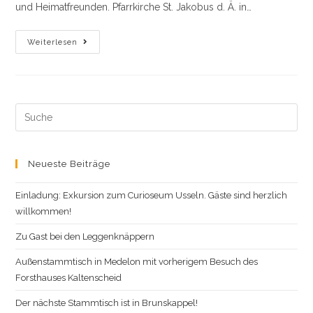
und Heimatfreunden. Pfarrkirche St. Jakobus d. Ä. in…
Frohe
Weiterlesen
Weihnachten
Search
this
website
Neueste Beiträge
Einladung: Exkursion zum Curioseum Usseln. Gäste sind herzlich
willkommen!
Zu Gast bei den Leggenknäppern
Außenstammtisch in Medelon mit vorherigem Besuch des
Forsthauses Kaltenscheid
Der nächste Stammtisch ist in Brunskappel!