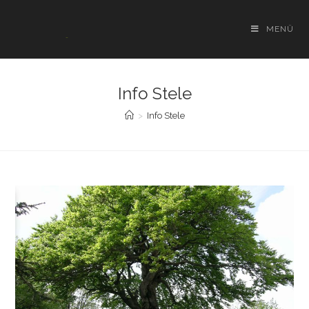
Zum
Inhalt
MENÜ
springen
Info Stele
>
Info Stele