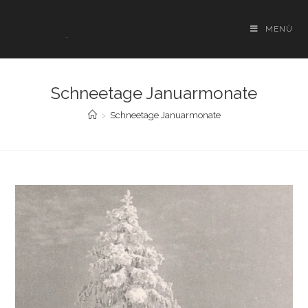
Zum
Inhalt
MENÜ
springen
Schneetage Januarmonate
>
Schneetage Januarmonate