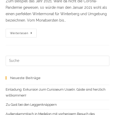
Zum Beispiel das Jahr 2021. Wäre da nicht die Corona-
Pandemie gewesen, so würde man den Januar 2021 wohl als
einen perfekten Wintermonat für Winterberg und Umgebung
bezeichnen. Vom Monatsersten bis…
Schnee
Weiterlesen
Im
Januar
Search
this
website
Neueste Beiträge
Einladung: Exkursion zum Curioseum Usseln. Gäste sind herzlich
willkommen!
Zu Gast bei den Leggenknäppern
Außenstammtisch in Medelon mit vorherigem Besuch des