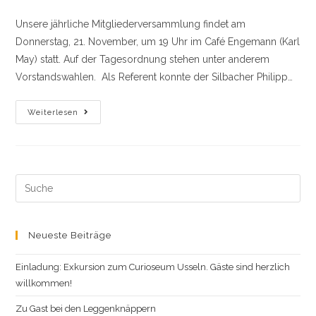
Kategorie:
Unsere jährliche Mitgliederversammlung findet am
Donnerstag, 21. November, um 19 Uhr im Café Engemann (Karl
May) statt. Auf der Tagesordnung stehen unter anderem
Vorstandswahlen. Als Referent konnte der Silbacher Philipp…
Mitgliederversammlung
Weiterlesen
2024
Im
Café
Engemann
(Karl
May)
Am
Search
Donnerstag,
this
21.
November,
website
Um
19
Neueste Beiträge
Uhr
Einladung: Exkursion zum Curioseum Usseln. Gäste sind herzlich
willkommen!
Zu Gast bei den Leggenknäppern