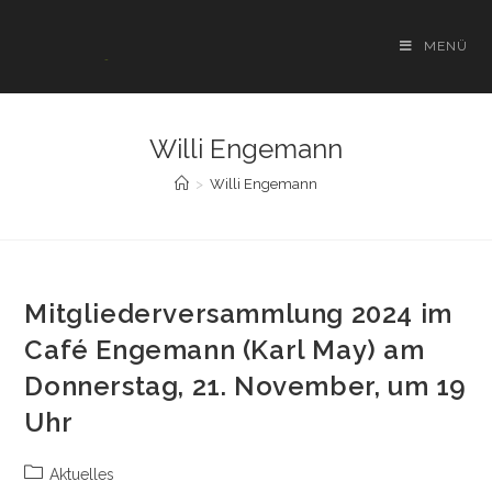
Zum
Inhalt
MENÜ
springen
Willi Engemann
>
Willi Engemann
Mitgliederversammlung 2024 im
Café Engemann (Karl May) am
Donnerstag, 21. November, um 19
Uhr
Beitrags-
Aktuelles