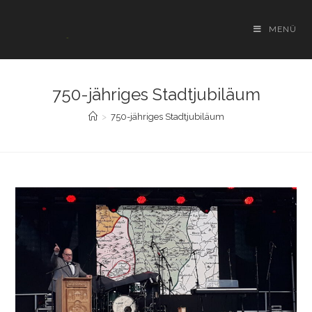
Zum
Inhalt
MENÜ
springen
750-jähriges Stadtjubiläum
>
750-jähriges Stadtjubiläum