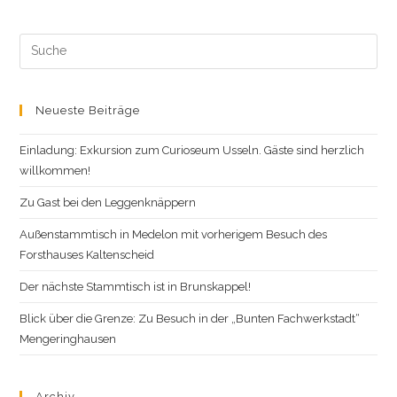
Beim
750-
Jährigen
Stadtjubiläum
Search
this
website
Neueste Beiträge
Einladung: Exkursion zum Curioseum Usseln. Gäste sind herzlich
willkommen!
Zu Gast bei den Leggenknäppern
Außenstammtisch in Medelon mit vorherigem Besuch des
Forsthauses Kaltenscheid
Der nächste Stammtisch ist in Brunskappel!
Blick über die Grenze: Zu Besuch in der „Bunten Fachwerkstadt“
Mengeringhausen
Archiv