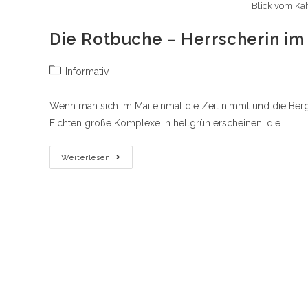
Blick vom Kah
Die Rotbuche – Herrscherin im
Beitrags-
Informativ
Kategorie:
Wenn man sich im Mai einmal die Zeit nimmt und die Berge
Fichten große Komplexe in hellgrün erscheinen, die…
Die
Weiterlesen
Rotbuche
–
Herrscherin
Im
Wald