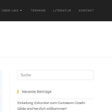
ÜBER UNS
TERMINE
LITERATUR
KONTAKT
Search
this
website
Neueste Beiträge
Einladung: Exkursion zum Curioseum Usseln.
Gäste sind herzlich willkommen!