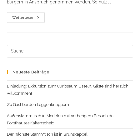
Bürgern in Anspruch genommen werden. So nutzt…
Archiv
Weiterlesen
Des
Heimat-
Und
Geschichtvereins
Im
„Bürger-
Und
Search
Stadthaus
this
Der
Stadt
website
Winterberg.
Neueste Beiträge
Einladung: Exkursion zum Curioseum Usseln. Gäste sind herzlich
willkommen!
Zu Gast bei den Leggenknäppern
Außenstammtisch in Medelon mit vorherigem Besuch des
Forsthauses Kaltenscheid
Der nächste Stammtisch ist in Brunskappel!