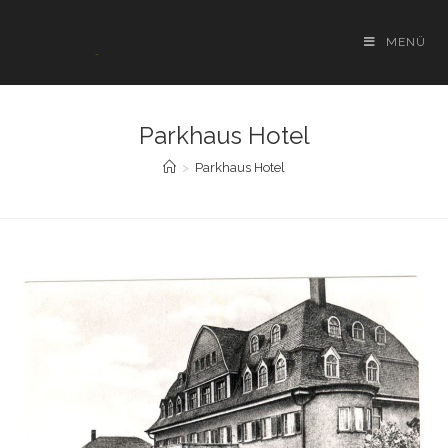
Zum
Inhalt
MENÜ
springen
Parkhaus Hotel
>
Parkhaus Hotel