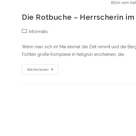
Blick vom Kah
Die Rotbuche – Herrscherin im
Beitrags-
Informativ
Kategorie:
Wenn man sich im Mai einmal die Zeit nimmt und die Berge
Fichten große Komplexe in hellgrün erscheinen, die…
Die
Weiterlesen
Rotbuche
–
Herrscherin
Im
Wald