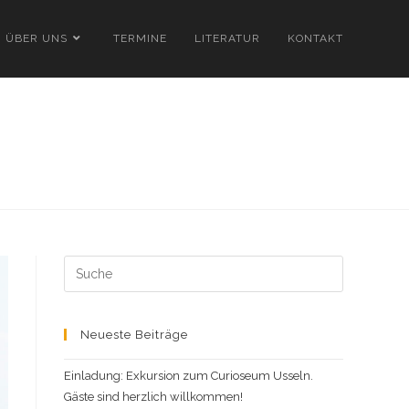
ÜBER UNS
TERMINE
LITERATUR
KONTAKT
Search
this
website
Neueste Beiträge
Einladung: Exkursion zum Curioseum Usseln.
Gäste sind herzlich willkommen!